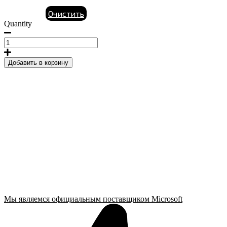
Очистить
Quantity
Лицензионный
ключ
активации
Добавить в корзину
для
Office
2021
Professional
Plus
quantity
Мы являемся официальным поставщиком Microsoft