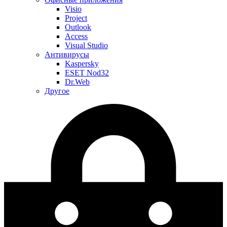
Visio
Project
Outlook
Access
Visual Studio
Антивирусы
Kaspersky
ESET Nod32
Dr.Web
Другое
Меню