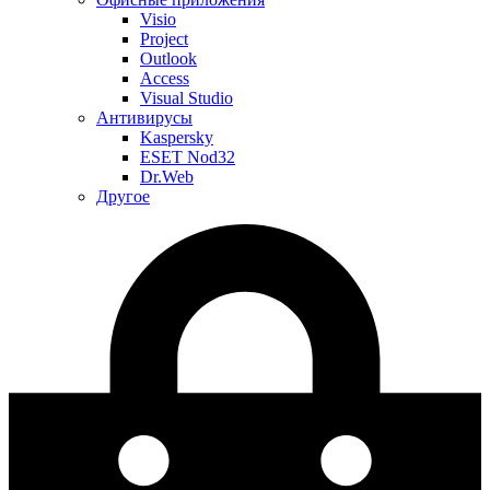
Visio
Project
Outlook
Access
Visual Studio
Антивирусы
Kaspersky
ESET Nod32
Dr.Web
Другое
Меню