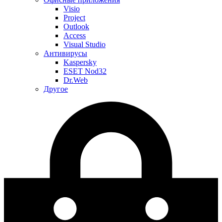
Visio
Project
Outlook
Access
Visual Studio
Антивирусы
Kaspersky
ESET Nod32
Dr.Web
Другое
Меню