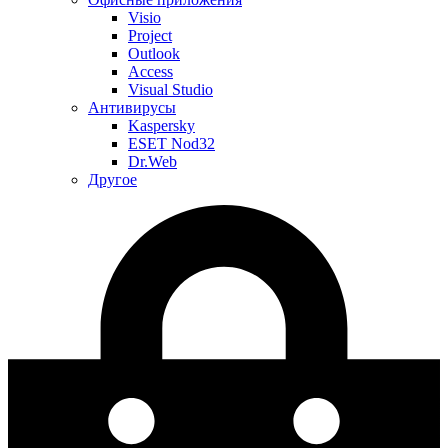
Visio
Project
Outlook
Access
Visual Studio
Антивирусы
Kaspersky
ESET Nod32
Dr.Web
Другое
Меню